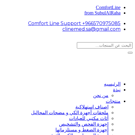
ComfortLine
from SubulAlRaha
Comfort Line Support +966570975085
clinemed.sa@gmail.com
الرئيسيه
نبذة
من نحن
منتجات
اصناف استهلاكية
ملحقات أجهزة الكي و مضحات المحاليل
أثاث مكتبي للعيادات
اجهزة الفحص والتشخيص
أجهزة الضغط و مستلزماتها