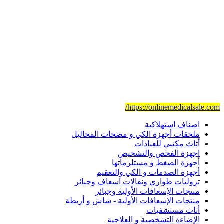
نطاق عملنا متعدد مع المستشفيات والرعاية الصحية ومستلزمات ذوي 
مقرنا الرئيسي في مدينة جدة .
لدينا مندوبين مبيعات وعملاء متواجدين في جميع المناطق الرئيسية بال
مهمتنا :- هي تقديم ووضع أعلى مستوى من الخدمة في مجال الرعاية ا
ولتحقيق أهدافنا لدينا مجموعة من أفضل الموظفين وذوي الخبرة والكف
موقعنا للتجارة الإلكترونية
https://onlinemedicalsale.com/
اصناف استهلاكية
ملحقات أجهزة الكي و مضحات المحاليل
أثاث مكتبي للعيادات
اجهزة الفحص والتشخيص
أجهزة الضغط و مستلزماتها
أجهزة الصدمات و الكي والتعقيم
تروليات طواري ونقالات اسعاف وجبائر
منتجات الإسعافات الأولية وجبائر
منتجات الإسعافات الأولية - شاش و أربطة
أثاث مستشفيات
الإضاءة التشخصية و العلاجية