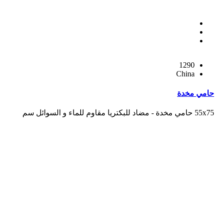
1290
China
حامي مخدة
55x75 حامي مخدة - مضاد للبكتريا مقاوم للماء و السوائل سم
من نحن
نحن شركة طبية سعودية تأسست عام 2008 .