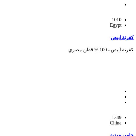
1010
Egypt
كفرتة ابيض
كفرتة ابيض - 100 % قطن مصري
1349
China
حامي مرتبة