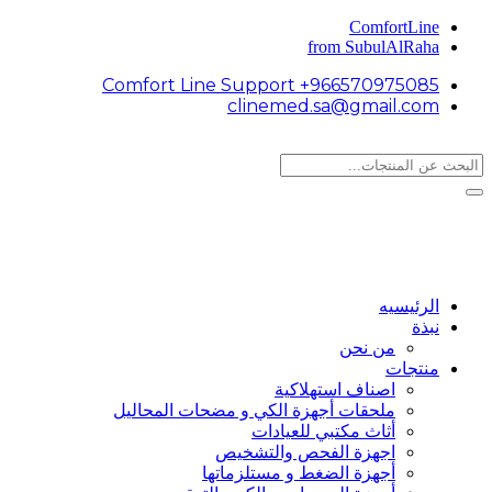
ComfortLine
from SubulAlRaha
Comfort Line Support +966570975085
clinemed.sa@gmail.com
الرئيسيه
نبذة
من نحن
منتجات
اصناف استهلاكية
ملحقات أجهزة الكي و مضحات المحاليل
أثاث مكتبي للعيادات
اجهزة الفحص والتشخيص
أجهزة الضغط و مستلزماتها