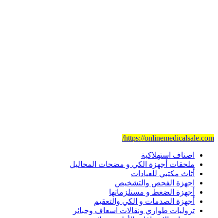
ذوي الاحتياجات الخاصة .
مقرنا الرئيسي في مدينة جدة .
لدينا مندوبين مبيعات وعملاء متواجدين في جميع المناطق الرئيسية
بالمملكة العربية السعودية .
مهمتنا :- هي تقديم ووضع أعلى مستوى من الخدمة في مجال
الرعاية الصحية الطبية ،
ولتحقيق أهدافنا لدينا مجموعة من أفضل الموظفين وذوي الخبرة
والكفاءة في فريقنا.
موقعنا للتجارة الإلكترونية
https://onlinemedicalsale.com/
اصناف استهلاكية
ملحقات أجهزة الكي و مضحات المحاليل
أثاث مكتبي للعيادات
اجهزة الفحص والتشخيص
أجهزة الضغط و مستلزماتها
أجهزة الصدمات و الكي والتعقيم
تروليات طواري ونقالات اسعاف وجبائر