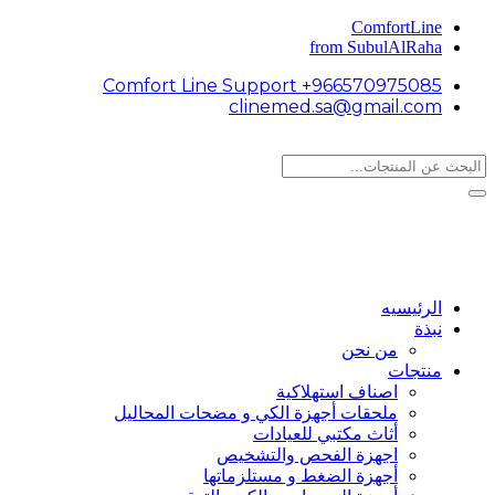
ComfortLine
from SubulAlRaha
Comfort Line Support +966570975085
clinemed.sa@gmail.com
الرئيسيه
نبذة
من نحن
منتجات
اصناف استهلاكية
ملحقات أجهزة الكي و مضحات المحاليل
أثاث مكتبي للعيادات
اجهزة الفحص والتشخيص
أجهزة الضغط و مستلزماتها