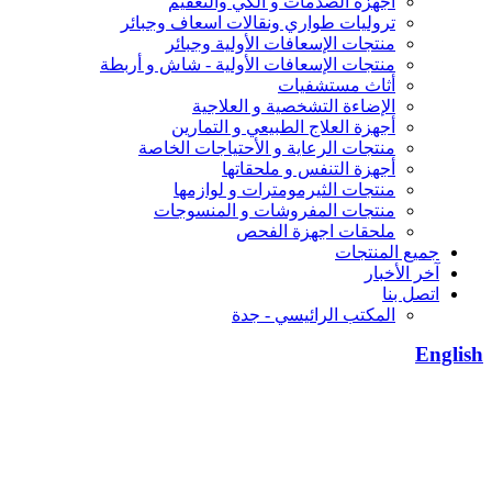
أجهزة الصدمات و الكي والتعقيم
تروليات طواري ونقالات اسعاف وجبائر
منتجات الإسعافات الأولية وجبائر
منتجات الإسعافات الأولية - شاش و أربطة
أثاث مستشفيات
الإضاءة التشخصية و العلاجية
أجهزة العلاج الطبيعي و التمارين
منتجات الرعاية و الأحتياجات الخاصة
أجهزة التنفس و ملحقاتها
منتجات الثيرمومترات و لوازمها
منتجات المفروشات و المنسوجات
ملحقات اجهزة الفحص
جميع المنتجات
آخر الأخبار
اتصل بنا
المكتب الرائيسي - جدة
English
من نحن
نحن شركة طبية سعودية تأسست عام 2008 .
نطاق عملنا متعدد مع المستشفيات والرعاية الصحية ومستلزمات