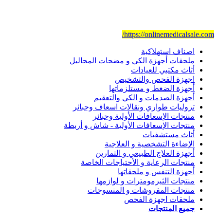
ولتحقيق أهدافنا لدينا مجموعة من أفضل الموظفين وذوي الخبرة والكف
موقعنا للتجارة الإلكترونية
https://onlinemedicalsale.com/
اصناف استهلاكية
ملحقات أجهزة الكي و مضحات المحاليل
أثاث مكتبي للعيادات
اجهزة الفحص والتشخيص
أجهزة الضغط و مستلزماتها
أجهزة الصدمات و الكي والتعقيم
تروليات طواري ونقالات اسعاف وجبائر
منتجات الإسعافات الأولية وجبائر
منتجات الإسعافات الأولية - شاش و أربطة
أثاث مستشفيات
الإضاءة التشخصية و العلاجية
أجهزة العلاج الطبيعي و التمارين
منتجات الرعاية و الأحتياجات الخاصة
أجهزة التنفس و ملحقاتها
منتجات الثيرمومترات و لوازمها
منتجات المفروشات و المنسوجات
ملحقات اجهزة الفحص
جميع المنتجات