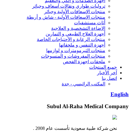
أجهزة الصدمات و الكي والتعقيم
تروليات طواري ونقالات اسعاف وجبائر
منتجات الإسعافات الأولية وجبائر
منتجات الإسعافات الأولية - شاش و أربطة
أثاث مستشفيات
الإضاءة التشخصية و العلاجية
أجهزة العلاج الطبيعي و التمارين
منتجات الرعاية و الأحتياجات الخاصة
أجهزة التنفس و ملحقاتها
منتجات الثيرمومترات و لوازمها
منتجات المفروشات و المنسوجات
ملحقات اجهزة الفحص
جميع المنتجات
آخر الأخبار
اتصل بنا
المكتب الرائيسي - جدة
English
Subul Al-Raha Medical Company
نحن شركة طبية سعودية تأسست عام 2008 .