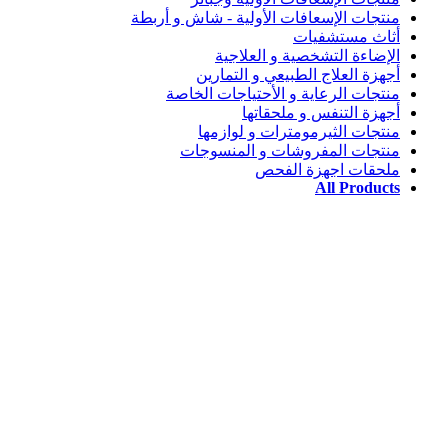
منتجات الإسعافات الأولية - شاش و أربطة
أثاث مستشفيات
الإضاءة التشخصية و العلاجية
أجهزة العلاج الطبيعي و التمارين
منتجات الرعاية و الأحتياجات الخاصة
أجهزة التنفس و ملحقاتها
منتجات الثيرمومترات و لوازمها
منتجات المفروشات و المنسوجات
ملحقات اجهزة الفحص
All Products
من نحن
نحن شركة طبية سعودية تأسست عام 2008 .
نطاق عملنا متعدد مع المستشفيات والرعاية الصحية ومستلزمات ذوي 
مقرنا الرئيسي في مدينة جدة .
لدينا مندوبين مبيعات وعملاء متواجدين في جميع المناطق الرئيسية بال
مهمتنا :- هي تقديم ووضع أعلى مستوى من الخدمة في مجال الرعاية ا