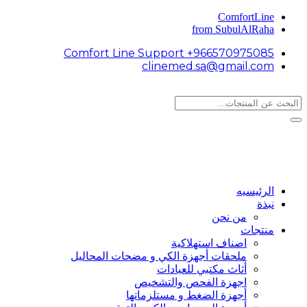
ComfortLine
from SubulAlRaha
Comfort Line Support +966570975085
clinemed.sa@gmail.com
الرئيسيه
نبذة
من نحن
منتجات
اصناف استهلاكية
ملحقات أجهزة الكي و مضحات المحاليل
أثاث مكتبي للعيادات
اجهزة الفحص والتشخيص
أجهزة الضغط و مستلزماتها